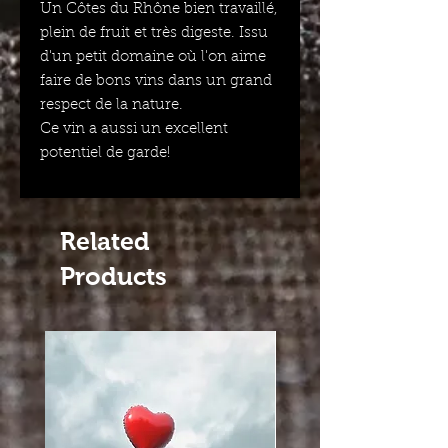
Un Côtes du Rhône bien travaillé,
plein de fruit et très digeste. Issu
d'un petit domaine où l'on aime
faire de bons vins dans un grand
respect de la nature.
Ce vin a aussi un excellent
potentiel de garde!
Related
Products